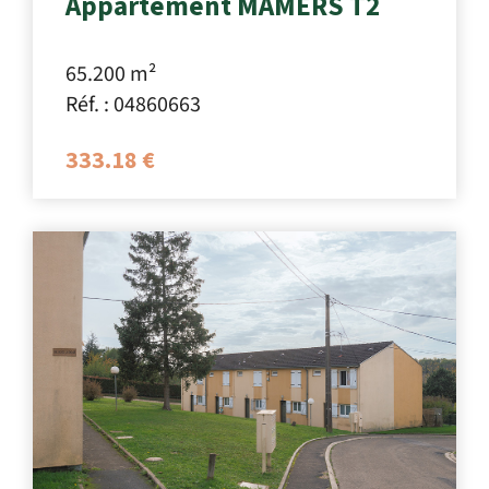
Appartement MAMERS T2
65.200 m²
Réf. : 04860663
333.18 €