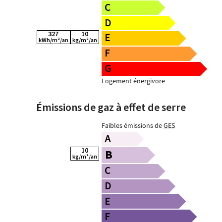
327
10
kWh/m²/an
kg/m²/an
Logement énergivore
Émissions de gaz à effet de serre
Faibles émissions de
GES
10
kg/m²/an