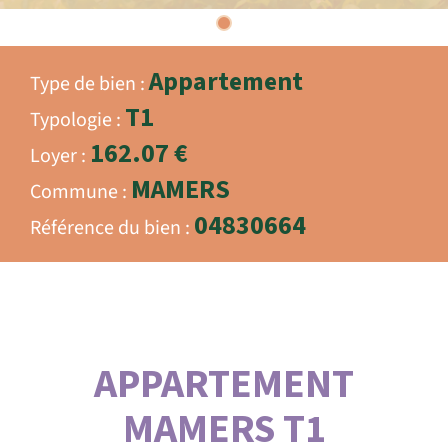
Appartement
Type de bien
T1
Typologie
162.07 €
Loyer
MAMERS
Commune
04830664
Référence du bien
APPARTEMENT
MAMERS T1