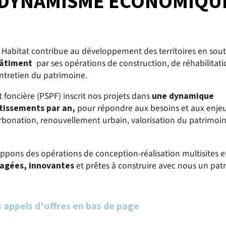
T DYNAMISME ÉCONOMIQU
e Habitat contribue au développement des territoires en sou
 bâtiment
par ses opérations de construction, de réhabilitati
ntretien du patrimoine.
 foncière (PSPF) inscrit nos projets dans
une dynamique
stissements par an
,
pour répondre aux besoins et aux enje
bonation, renouvellement urbain, valorisation du patrimoin
pons des opérations de conception-réalisation multisites e
gagées, innovantes
et prêtes à construire avec nous un pat
 appels d'offres en bas de page