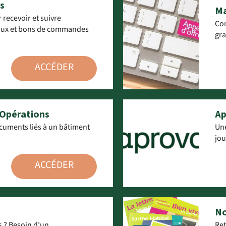
s
Ma
 recevoir et suivre
Con
vaux et bons de commandes
gra
ACCÉDER
 Opérations
Ap
cuments liés à un bâtiment
Une
jou
ACCÉDER
No
 ? Besoin d’un
Ret