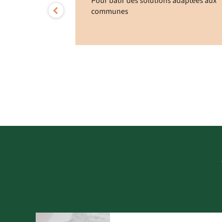
et foyers
Pour bâtir des solutions adaptées aux
lics sur toute
communes
Previous
95