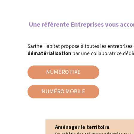
Une référente Entreprises vous ac
Sarthe Habitat propose à toutes les entreprises
dématérialisation
par une collaboratrice dédi
NUMÉRO FIXE
02
43
NUMÉRO MOBILE
06
43
14
72
97
95
Aménager le territoire
93