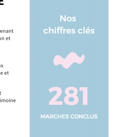
E
tenant
on et
ux
e et
t
rimoine