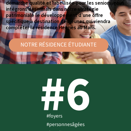
démarche qualité et labellisée pour les seniors, nous
intégrons désormais dans notre stratégie
patrimoniale le développement d’une offre
spécifique à destination des jeunes qui viendra
compléter la résidence Hermès au Mans.
NOTRE RÉSIDENCE ÉTUDIANTE
#6
#foyers
#personnesâgées