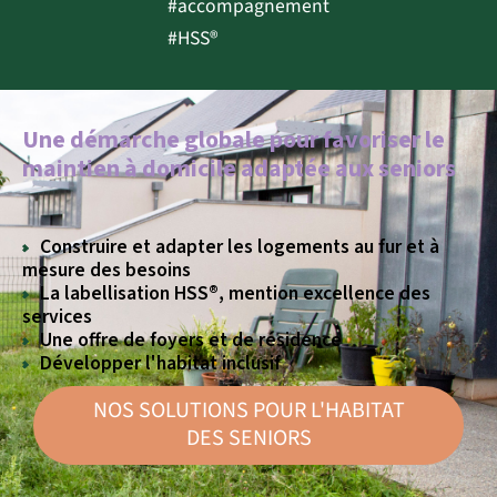
#accompagnement
#HSS®
Une démarche globale pour favoriser le
maintien à domicile adaptée aux seniors
Construire et adapter les logements au fur et à
mesure des besoins
La labellisation HSS®, mention excellence des
services
Une offre de foyers et de résidence
Développer l'habitat inclusif
NOS SOLUTIONS POUR L'HABITAT
DES SENIORS