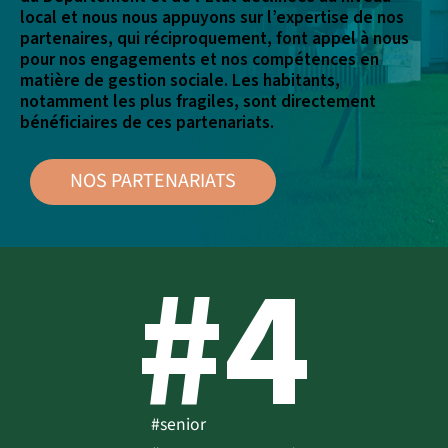
local et nous nous appuyons sur l’expertise de nos
partenaires, qui réciproquement, font appel à nous
pour nos engagements et nos compétences en
matière de gestion sociale. Les habitants,
notamment les plus fragiles, sont directement
bénéficiaires de ces partenariats.
NOS PARTENARIATS
#4
#senior