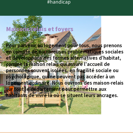
#handicap
Maisons relais et foyers
Pour parvenir au logement pour tous, nous prenons
en compte de nombreuses problématiques sociales
et développons des formes alternatives d’habitat,
comme la maison relais qui assure l'accueil de
personnes souvent isolées, en fragilité sociale ou
psychologique, qui ne peuvent pas accéder à un
logement ordinaire. Nous ouvrons des maison-relais
sur tout le département pour permettre aux
habitants de vivre là où se situent leurs ancrages.