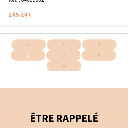
245.24 €
<<
<
1
2
3
>
>>
ÊTRE RAPPELÉ