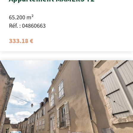
65.200 m²
Réf. : 04860663
333.18 €