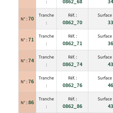
0862_68
34
70
0862_70
33
71
0862_71
36
74
0862_74
43
76
0862_76
46
86
0862_86
43