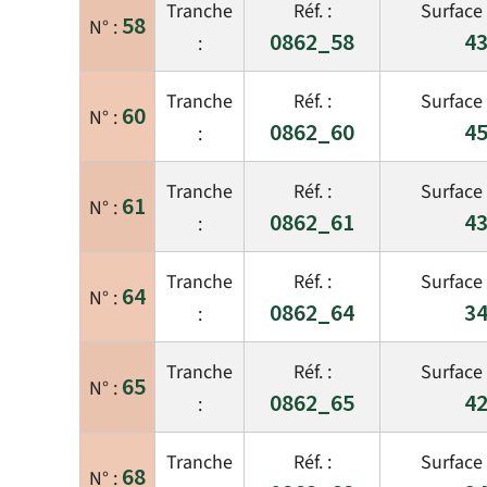
58
0862_58
43
60
0862_60
45
61
0862_61
43
64
0862_64
34
65
0862_65
42
68