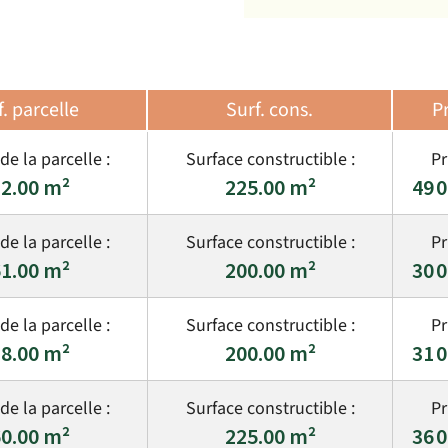
f. parcelle
Surf. cons.
Pr
2.00
225.00
49 
1.00
200.00
30 
8.00
200.00
31 
0.00
225.00
36 