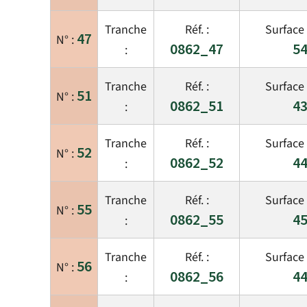
47
0862_47
54
51
0862_51
43
52
0862_52
44
55
0862_55
45
56
0862_56
44