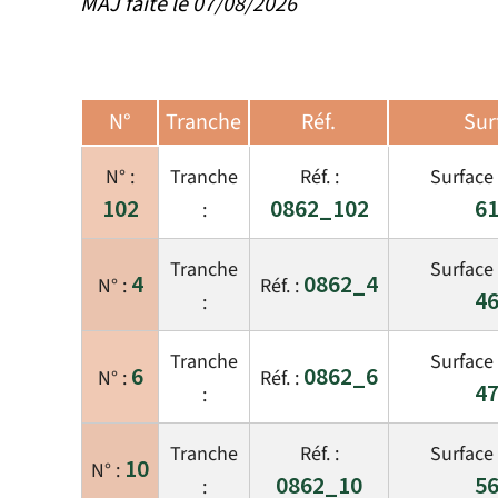
MAJ faite le 07/08/2026
N°
Tranche
Réf.
Sur
102
0862_102
61
4
0862_4
46
6
0862_6
47
10
0862_10
56