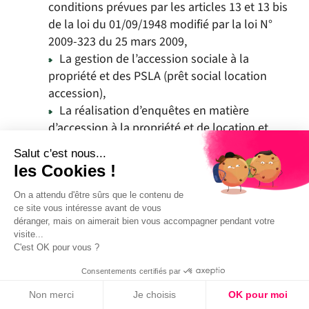
conditions prévues par les articles 13 et 13 bis
de la loi du 01/09/1948 modifié par la loi N°
2009-323 du 25 mars 2009,
La gestion de l’accession sociale à la
propriété et des PSLA (prêt social location
accession),
La réalisation d’enquêtes en matière
d’accession à la propriété et de location et
l’établissement de statistiques, y compris
Salut c'est nous...
individuelles, relatives à la gestion et à
les Cookies !
l’occupation du patrimoine immobilier, à la
réhabilitation des immeubles et des
On a attendu d'être sûrs que le contenu de
ce site vous intéresse avant de vous
logements ou à l’appréciation de la qualité du
déranger, mais on aimerait bien vous accompagner pendant votre
service.
visite...
C'est OK pour vous ?
La poursuite de l’intérêt légitime de Sarthe
Consentements certifiés par
Habitat
Non merci
Je choisis
OK pour moi
Sarthe Habitat est également conduit à mettre en