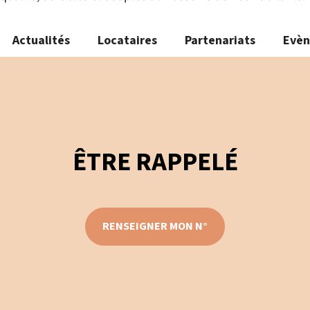
Actualités
Locataires
Partenariats
Evè
ÊTRE RAPPELÉ
RENSEIGNER MON N°