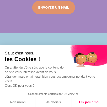
ENVOYER UN MAIL
Salut c'est nous...
NOS AGENCES LOCALES
les Cookies !
On a attendu d'être sûrs que le contenu de
ce site vous intéresse avant de vous
Allonnes
déranger, mais on aimerait bien vous accompagner pendant votre
Conlie
visite...
Connerré
C'est OK pour vous ?
La Ferté-Bernard
La Flèche
Consentements certifiés par
Le Mans
Non merci
Je choisis
OK pour moi
Mamers