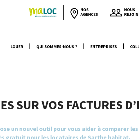
NOS
NOUS
AGENCES
REJOIN
LOUER
QUI SOMMES-NOUS ?
ENTREPRISES
COLL
ES SUR VOS FACTURES D
se un nouvel outil pour vous aider à comparer les 
ès gratuit pour les locataires de Sarthe habitat.