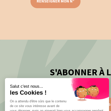
RENSEIGNER MON N°
S'ABONNER À 
Salut c'est nous...
les Cookies !
On a attendu d'être sûrs que le contenu
S'INS
de ce site vous intéresse avant de
vous déranger, mais on aimerait bien vous accompagner pendant