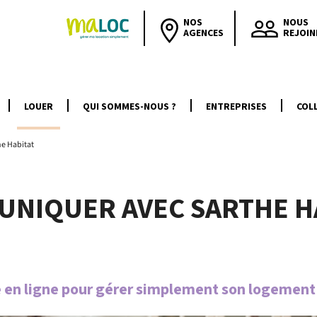
NOS
NOUS
AGENCES
REJOIN
LOUER
QUI SOMMES-NOUS ?
ENTREPRISES
COLL
e Habitat
NIQUER AVEC SARTHE H
 en ligne pour gérer simplement son logemen