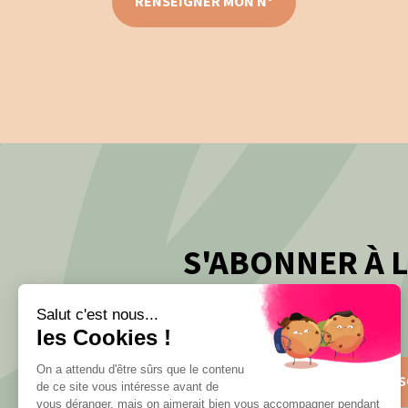
RENSEIGNER MON N°
S'ABONNER À 
Salut c'est nous...
les Cookies !
On a attendu d'être sûrs que le contenu
S'INS
de ce site vous intéresse avant de
vous déranger, mais on aimerait bien vous accompagner pendant