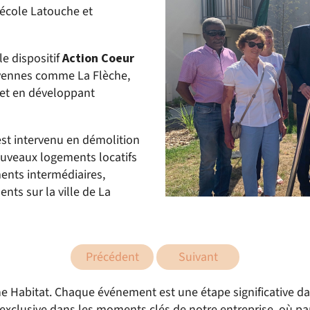
 école Latouche et
le dispositif
Action Coeur
moyennes comme La Flèche,
 et en développant
 est intervenu en démolition
nouveaux logements locatifs
ents intermédiaires,
ts sur la ville de La
Précédent
Suivant
he Habitat. Chaque événement est une étape significative 
exclusive dans les moments clés de notre entreprise, où pa